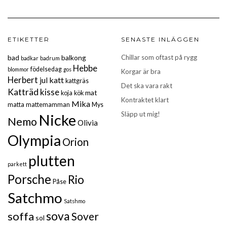
ETIKETTER
SENASTE INLÄGGEN
bad
balkong
Chillar som oftast på rygg
badkar
badrum
Hebbe
födelsedag
blommor
gos
Korgar är bra
Herbert
katt
jul
kattgräs
Det ska vara rakt
Katträd
kisse
mat
koja
kök
Kontraktet klart
Mika
matta
mattemamman
Mys
Släpp ut mig!
Nicke
Nemo
Olivia
Olympia
Orion
plutten
parkett
Porsche
Rio
Påse
Satchmo
Satshmo
sova
soffa
Sover
sol