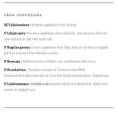
VÅRA UPPFÖDARE
SE*Liljelundens
Herberts uppfödare från Skövde.
S*Liljebrants
Porsches uppfödare från Västerås. Hon beskrev Porsche
som mycket av allt. Hon hade rätt.
S*RagGorgeous
Orions uppfödare från Täby. Han är vår första Ragdoll
där han kommer från Metallica kullen.
S*Bonsais
Härifrån kommer Plutten vår småländske lille kisse.
S*Aroskatten
, Olympias hemort är Västerås hon tillhör
Finlandsbåtskullen men den är visst inte listad på hemsidan. Änglakisse.
S*Linblommans
i Huddiksvall
kommer Nicke och Nemo från. Båda som
numer är änglakissar.