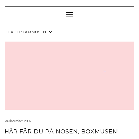
Skip
to
content
Toggle Navigation
ETIKETT:
BOXMUSEN
24 december, 2007
HÄR FÅR DU PÅ NOSEN, BOXMUSEN!