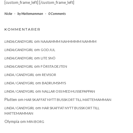
[custom_frame_left] [/custom_frame_left]
Nicke
-
by
Mattemamman
-
0 Comments
KOMMENTARER
om
LINDA/CANDYGIRL
NAAAMMM NAHHMMM NAMMM
om
LINDA/CANDYGIRL
GOD JUL
om
LINDA/CANDYGIRL
LITE SNÖ
om
LINDA/CANDYGIRL
FÖRSTA DEJTEN
om
LINDA / CANDYGIRL
REVISOR
om
LINDA / CANDYGIRL
BADRUMSMYS
om
LINDA / CANDYGIRL
NALLAR OSS MED HUSSEPAPPAN
Plutten
om
HAR SKAFFAT NYTT BUSSKORT TILL MATTEMAMMAN
om
LINDA / CANDYGIRL
HAR SKAFFAT NYTT BUSSKORT TILL
MATTEMAMMAN
Olympia
om
MIN BORG