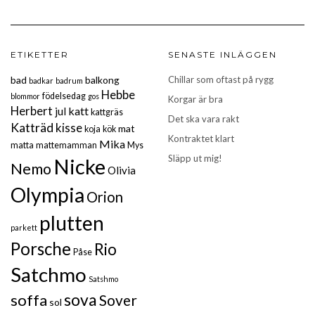
ETIKETTER
SENASTE INLÄGGEN
bad
balkong
Chillar som oftast på rygg
badkar
badrum
Hebbe
födelsedag
blommor
gos
Korgar är bra
Herbert
katt
jul
kattgräs
Det ska vara rakt
Katträd
kisse
mat
koja
kök
Kontraktet klart
Mika
matta
mattemamman
Mys
Släpp ut mig!
Nicke
Nemo
Olivia
Olympia
Orion
plutten
parkett
Porsche
Rio
Påse
Satchmo
Satshmo
sova
soffa
Sover
sol