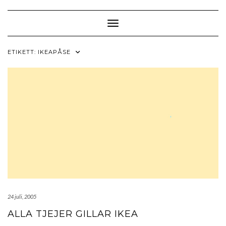
Skip
to
content
Toggle Navigation
ETIKETT:
IKEAPÅSE
24 juli, 2005
ALLA TJEJER GILLAR IKEA