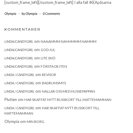
[custom_frame_left][/custom_frame_left] I alla fall IKEApåsarna
Olympia
-
by
Olympia
-
0 Comments
KOMMENTARER
om
LINDA/CANDYGIRL
NAAAMMM NAHHMMM NAMMM
om
LINDA/CANDYGIRL
GOD JUL
om
LINDA/CANDYGIRL
LITE SNÖ
om
LINDA/CANDYGIRL
FÖRSTA DEJTEN
om
LINDA / CANDYGIRL
REVISOR
om
LINDA / CANDYGIRL
BADRUMSMYS
om
LINDA / CANDYGIRL
NALLAR OSS MED HUSSEPAPPAN
Plutten
om
HAR SKAFFAT NYTT BUSSKORT TILL MATTEMAMMAN
om
LINDA / CANDYGIRL
HAR SKAFFAT NYTT BUSSKORT TILL
MATTEMAMMAN
Olympia
om
MIN BORG