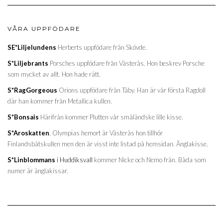
VÅRA UPPFÖDARE
SE*Liljelundens
Herberts uppfödare från Skövde.
S*Liljebrants
Porsches uppfödare från Västerås. Hon beskrev Porsche
som mycket av allt. Hon hade rätt.
S*RagGorgeous
Orions uppfödare från Täby. Han är vår första Ragdoll
där han kommer från Metallica kullen.
S*Bonsais
Härifrån kommer Plutten vår småländske lille kisse.
S*Aroskatten
, Olympias hemort är Västerås hon tillhör
Finlandsbåtskullen men den är visst inte listad på hemsidan. Änglakisse.
S*Linblommans
i Huddiksvall
kommer Nicke och Nemo från. Båda som
numer är änglakissar.