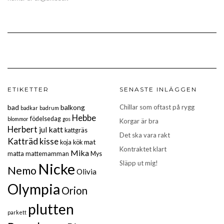
ETIKETTER
SENASTE INLÄGGEN
bad
balkong
Chillar som oftast på rygg
badkar
badrum
Hebbe
födelsedag
blommor
gos
Korgar är bra
Herbert
katt
jul
kattgräs
Det ska vara rakt
Katträd
kisse
mat
koja
kök
Kontraktet klart
Mika
matta
mattemamman
Mys
Släpp ut mig!
Nicke
Nemo
Olivia
Olympia
Orion
plutten
parkett