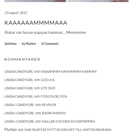
15 augusti, 2015
KAAAAAAMMMMAAA
Älskar när husse-pappan kammar… Mmmmmm
Satchmo
-
by
Plutten
-
0 Comments
KOMMENTARER
om
LINDA/CANDYGIRL
NAAAMMM NAHHMMM NAMMM
om
LINDA/CANDYGIRL
GOD JUL
om
LINDA/CANDYGIRL
LITE SNÖ
om
LINDA/CANDYGIRL
FÖRSTA DEJTEN
om
LINDA / CANDYGIRL
REVISOR
om
LINDA / CANDYGIRL
BADRUMSMYS
om
LINDA / CANDYGIRL
NALLAR OSS MED HUSSEPAPPAN
Plutten
om
HAR SKAFFAT NYTT BUSSKORT TILL MATTEMAMMAN