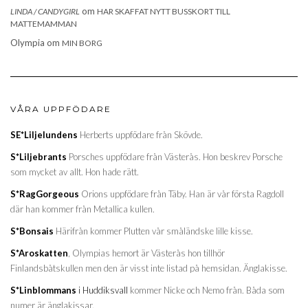
om
LINDA / CANDYGIRL
HAR SKAFFAT NYTT BUSSKORT TILL
MATTEMAMMAN
Olympia
om
MIN BORG
VÅRA UPPFÖDARE
SE*Liljelundens
Herberts uppfödare från Skövde.
S*Liljebrants
Porsches uppfödare från Västerås. Hon beskrev Porsche
som mycket av allt. Hon hade rätt.
S*RagGorgeous
Orions uppfödare från Täby. Han är vår första Ragdoll
där han kommer från Metallica kullen.
S*Bonsais
Härifrån kommer Plutten vår småländske lille kisse.
S*Aroskatten
, Olympias hemort är Västerås hon tillhör
Finlandsbåtskullen men den är visst inte listad på hemsidan. Änglakisse.
S*Linblommans
i Huddiksvall
kommer Nicke och Nemo från. Båda som
numer är änglakissar.