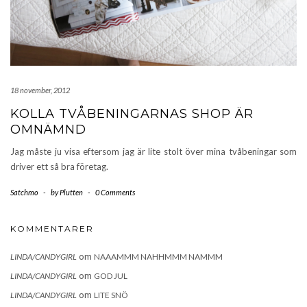
18 november, 2012
KOLLA TVÅBENINGARNAS SHOP ÄR
OMNÄMND
Jag måste ju visa eftersom jag är lite stolt över mina tvåbeningar som
driver ett så bra företag.
Satchmo
-
by
Plutten
-
0 Comments
KOMMENTARER
om
LINDA/CANDYGIRL
NAAAMMM NAHHMMM NAMMM
om
LINDA/CANDYGIRL
GOD JUL
om
LINDA/CANDYGIRL
LITE SNÖ