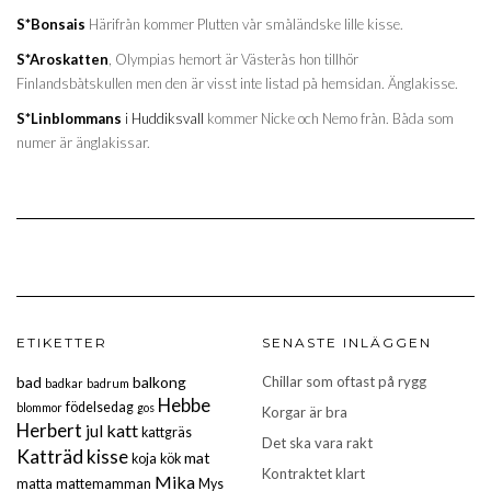
S*Bonsais
Härifrån kommer Plutten vår småländske lille kisse.
S*Aroskatten
, Olympias hemort är Västerås hon tillhör
Finlandsbåtskullen men den är visst inte listad på hemsidan. Änglakisse.
S*Linblommans
i Huddiksvall
kommer Nicke och Nemo från. Båda som
numer är änglakissar.
ETIKETTER
SENASTE INLÄGGEN
bad
balkong
Chillar som oftast på rygg
badkar
badrum
Hebbe
födelsedag
blommor
gos
Korgar är bra
Herbert
katt
jul
kattgräs
Det ska vara rakt
Katträd
kisse
mat
koja
kök
Kontraktet klart
Mika
matta
mattemamman
Mys