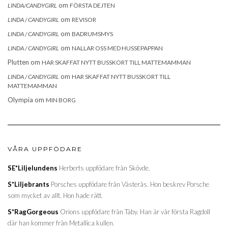
om
LINDA/CANDYGIRL
FÖRSTA DEJTEN
om
LINDA / CANDYGIRL
REVISOR
om
LINDA / CANDYGIRL
BADRUMSMYS
om
LINDA / CANDYGIRL
NALLAR OSS MED HUSSEPAPPAN
Plutten
om
HAR SKAFFAT NYTT BUSSKORT TILL MATTEMAMMAN
om
LINDA / CANDYGIRL
HAR SKAFFAT NYTT BUSSKORT TILL
MATTEMAMMAN
Olympia
om
MIN BORG
VÅRA UPPFÖDARE
SE*Liljelundens
Herberts uppfödare från Skövde.
S*Liljebrants
Porsches uppfödare från Västerås. Hon beskrev Porsche
som mycket av allt. Hon hade rätt.
S*RagGorgeous
Orions uppfödare från Täby. Han är vår första Ragdoll
där han kommer från Metallica kullen.