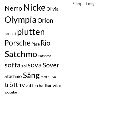
Släpp ut mig!
Nicke
Nemo
Olivia
Olympia
Orion
plutten
parkett
Porsche
Rio
Påse
Satchmo
Satshmo
sova
soffa
Sover
sol
Säng
Stachmo
tomteluva
trött
vilar
TV
vatten badkar
youtube