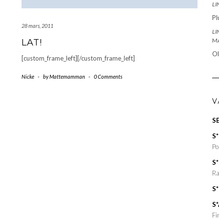
LI
Pl
28 mars, 2011
LI
M
LAT!
O
[custom_frame_left][/custom_frame_left]
Nicke
-
by
Mattemamman
-
0 Comments
V
SE
S*
Po
S
Ra
S*
S*
Fi