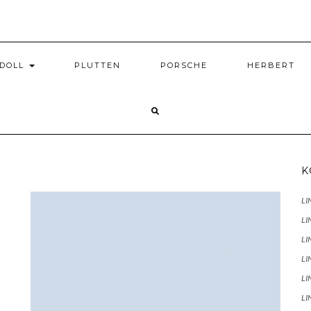
GDOLL
PLUTTEN
PORSCHE
HERBERT
K
LI
LI
LI
LI
LI
LI