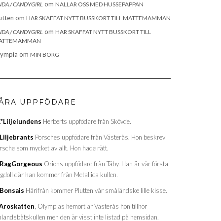
om
NDA / CANDYGIRL
NALLAR OSS MED HUSSEPAPPAN
utten
om
HAR SKAFFAT NYTT BUSSKORT TILL MATTEMAMMAN
om
NDA / CANDYGIRL
HAR SKAFFAT NYTT BUSSKORT TILL
ATTEMAMMAN
lympia
om
MIN BORG
ÅRA UPPFÖDARE
*Liljelundens
Herberts uppfödare från Skövde.
Liljebrants
Porsches uppfödare från Västerås. Hon beskrev
rsche som mycket av allt. Hon hade rätt.
*RagGorgeous
Orions uppfödare från Täby. Han är vår första
gdoll där han kommer från Metallica kullen.
Bonsais
Härifrån kommer Plutten vår småländske lille kisse.
Aroskatten
, Olympias hemort är Västerås hon tillhör
nlandsbåtskullen men den är visst inte listad på hemsidan.