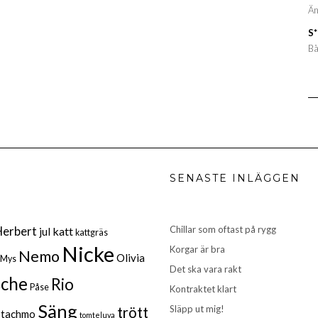
Än
S
Bå
SENASTE INLÄGGEN
Herbert
Chillar som oftast på rygg
katt
jul
kattgräs
Nicke
Korgar är bra
Nemo
Olivia
Mys
Det ska vara rakt
sche
Rio
Påse
Kontraktet klart
Säng
Släpp ut mig!
trött
Stachmo
tomteluva