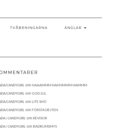
TVÅBENINGARNA
ÄNGLAR
OMMENTARER
om
NDA/CANDYGIRL
NAAAMMM NAHHMMM NAMMM
om
NDA/CANDYGIRL
GOD JUL
om
NDA/CANDYGIRL
LITE SNÖ
om
NDA/CANDYGIRL
FÖRSTA DEJTEN
om
NDA / CANDYGIRL
REVISOR
om
NDA / CANDYGIRL
BADRUMSMYS