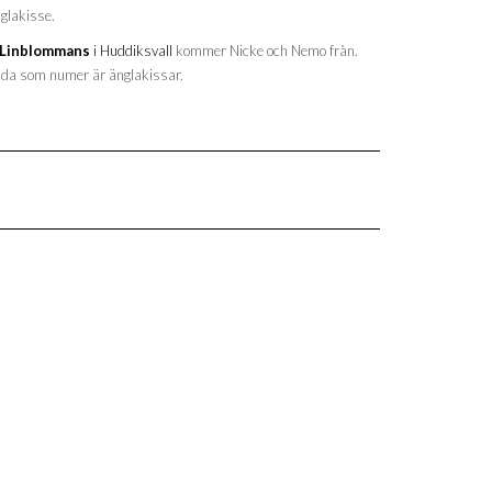
glakisse.
*Linblommans
i Huddiksvall
kommer Nicke och Nemo från.
da som numer är änglakissar.