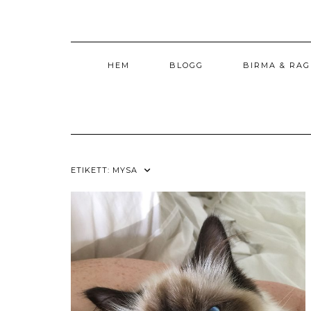
Skip
to
content
HEM
BLOGG
BIRMA & RA
ETIKETT:
MYSA