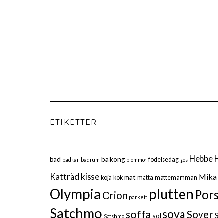
ETIKETTER
Hebbe
bad
balkong
födelsedag
badkar
badrum
blommor
gos
Katträd
kisse
Mika
mat
koja
kök
matta
mattemamman
Olympia
plutten
Por
Orion
parkett
Satchmo
sova
soffa
Sover
sol
Satshmo