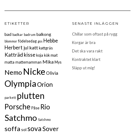
ETIKETTER
SENASTE INLÄGGEN
bad
balkong
Chillar som oftast på rygg
badkar
badrum
Hebbe
födelsedag
blommor
gos
Korgar är bra
Herbert
katt
jul
kattgräs
Det ska vara rakt
Katträd
kisse
mat
koja
kök
Kontraktet klart
Mika
matta
mattemamman
Mys
Släpp ut mig!
Nicke
Nemo
Olivia
Olympia
Orion
plutten
parkett
Porsche
Rio
Påse
Satchmo
Satshmo
sova
soffa
Sover
sol