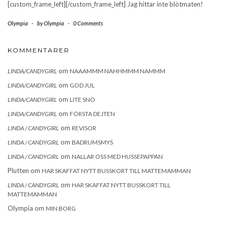
[custom_frame_left][/custom_frame_left] Jag hittar inte blötmaten!
Olympia
-
by
Olympia
-
0 Comments
KOMMENTARER
om
LINDA/CANDYGIRL
NAAAMMM NAHHMMM NAMMM
om
LINDA/CANDYGIRL
GOD JUL
om
LINDA/CANDYGIRL
LITE SNÖ
om
LINDA/CANDYGIRL
FÖRSTA DEJTEN
om
LINDA / CANDYGIRL
REVISOR
om
LINDA / CANDYGIRL
BADRUMSMYS
om
LINDA / CANDYGIRL
NALLAR OSS MED HUSSEPAPPAN
Plutten
om
HAR SKAFFAT NYTT BUSSKORT TILL MATTEMAMMAN
om
LINDA / CANDYGIRL
HAR SKAFFAT NYTT BUSSKORT TILL
MATTEMAMMAN
Olympia
om
MIN BORG