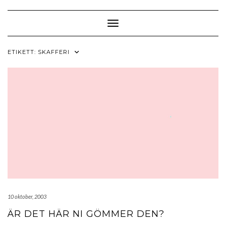
Skip
to
content
Toggle Navigation
ETIKETT:
SKAFFERI
10 oktober, 2003
ÄR DET HÄR NI GÖMMER DEN?