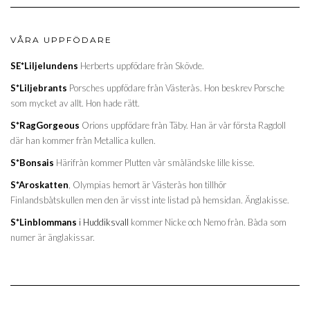
VÅRA UPPFÖDARE
SE*Liljelundens
Herberts uppfödare från Skövde.
S*Liljebrants
Porsches uppfödare från Västerås. Hon beskrev Porsche
som mycket av allt. Hon hade rätt.
S*RagGorgeous
Orions uppfödare från Täby. Han är vår första Ragdoll
där han kommer från Metallica kullen.
S*Bonsais
Härifrån kommer Plutten vår småländske lille kisse.
S*Aroskatten
, Olympias hemort är Västerås hon tillhör
Finlandsbåtskullen men den är visst inte listad på hemsidan. Änglakisse.
S*Linblommans
i Huddiksvall
kommer Nicke och Nemo från. Båda som
numer är änglakissar.