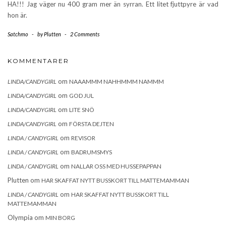
HA!!! Jag väger nu 400 gram mer än syrran. Ett litet fjuttpyre är vad
hon är.
Satchmo
-
by
Plutten
-
2 Comments
KOMMENTARER
om
LINDA/CANDYGIRL
NAAAMMM NAHHMMM NAMMM
om
LINDA/CANDYGIRL
GOD JUL
om
LINDA/CANDYGIRL
LITE SNÖ
om
LINDA/CANDYGIRL
FÖRSTA DEJTEN
om
LINDA / CANDYGIRL
REVISOR
om
LINDA / CANDYGIRL
BADRUMSMYS
om
LINDA / CANDYGIRL
NALLAR OSS MED HUSSEPAPPAN
Plutten
om
HAR SKAFFAT NYTT BUSSKORT TILL MATTEMAMMAN
om
LINDA / CANDYGIRL
HAR SKAFFAT NYTT BUSSKORT TILL
MATTEMAMMAN
Olympia
om
MIN BORG