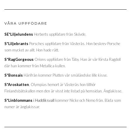
VÅRA UPPFÖDARE
SE*Liljelundens
Herberts uppfödare från Skövde.
S*Liljebrants
Porsches uppfödare från Västerås. Hon beskrev Porsche
som mycket av allt. Hon hade rätt.
S*RagGorgeous
Orions uppfödare från Täby. Han är vår första Ragdoll
där han kommer från Metallica kullen.
S*Bonsais
Härifrån kommer Plutten vår småländske lille kisse.
S*Aroskatten
, Olympias hemort är Västerås hon tillhör
Finlandsbåtskullen men den är visst inte listad på hemsidan. Änglakisse.
S*Linblommans
i Huddiksvall
kommer Nicke och Nemo från. Båda som
numer är änglakissar.