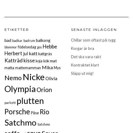
ETIKETTER
SENASTE INLÄGGEN
bad
balkong
Chillar som oftast på rygg
badkar
badrum
Hebbe
födelsedag
blommor
gos
Korgar är bra
Herbert
katt
jul
kattgräs
Det ska vara rakt
Katträd
kisse
mat
koja
kök
Kontraktet klart
Mika
matta
mattemamman
Mys
Släpp ut mig!
Nicke
Nemo
Olivia
Olympia
Orion
plutten
parkett
Porsche
Rio
Påse
Satchmo
Satshmo