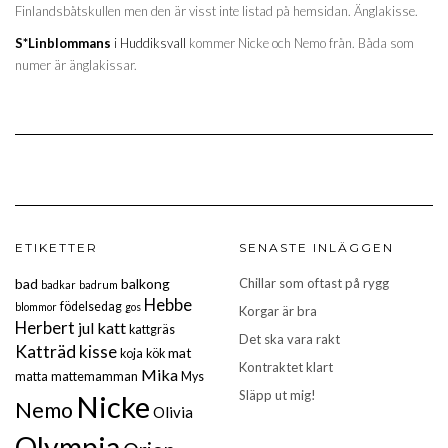
Finlandsbåtskullen men den är visst inte listad på hemsidan. Änglakisse.
S*Linblommans
i Huddiksvall
kommer Nicke och Nemo från. Båda som
numer är änglakissar.
ETIKETTER
SENASTE INLÄGGEN
bad
balkong
Chillar som oftast på rygg
badkar
badrum
Hebbe
födelsedag
blommor
gos
Korgar är bra
Herbert
katt
jul
kattgräs
Det ska vara rakt
Katträd
kisse
mat
koja
kök
Kontraktet klart
Mika
matta
mattemamman
Mys
Släpp ut mig!
Nicke
Nemo
Olivia
Olympia