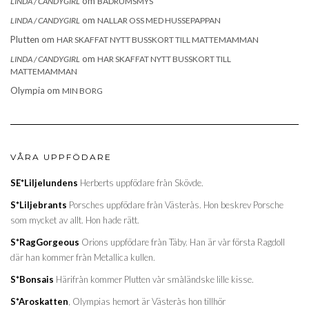
om
LINDA / CANDYGIRL
BADRUMSMYS
om
LINDA / CANDYGIRL
NALLAR OSS MED HUSSEPAPPAN
Plutten
om
HAR SKAFFAT NYTT BUSSKORT TILL MATTEMAMMAN
om
LINDA / CANDYGIRL
HAR SKAFFAT NYTT BUSSKORT TILL
MATTEMAMMAN
Olympia
om
MIN BORG
VÅRA UPPFÖDARE
SE*Liljelundens
Herberts uppfödare från Skövde.
S*Liljebrants
Porsches uppfödare från Västerås. Hon beskrev Porsche
som mycket av allt. Hon hade rätt.
S*RagGorgeous
Orions uppfödare från Täby. Han är vår första Ragdoll
där han kommer från Metallica kullen.
S*Bonsais
Härifrån kommer Plutten vår småländske lille kisse.
S*Aroskatten
, Olympias hemort är Västerås hon tillhör