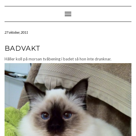
Skip
to
content
Toggle Navigation
27 oktober, 2011
BADVAKT
Håller koll på morsan tvåbening i badet så hon inte drunknar.