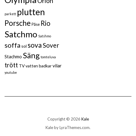
Orion
plutten
parkett
Porsche
Rio
Påse
Satchmo
Satshmo
sova
soffa
Sover
sol
Säng
Stachmo
tomteluva
trött
vilar
TV
vatten badkar
youtube
Copyright © 2026
Kale
Kale
by LyraThemes.com.